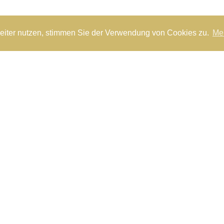
eiter nutzen, stimmen Sie der Verwendung von Cookies zu.
Me
Über uns
T
ERSCHWINGLICHE 
ten arbeiten nur mit Materialen
Dank des langjährigen, stabilen
ller. Damit wir unsere
möglich, die Preise stetig und st
hmerzarmer behandeln können,
breiten Masse von Patienten zu
 neuesten Technologie
EXKLUSIVE UMGE
ljahrhundertalte Vergangenheit
Unsere Zahnklinik im Grünen de