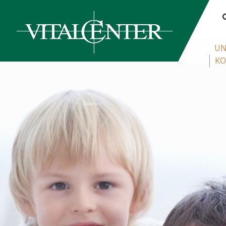
UN
KO