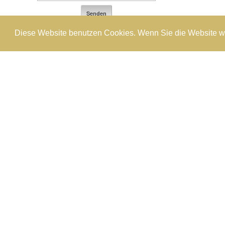
Diese Website benutzen Cookies. Wenn Sie die Website w
PRÄMIUM QUALITÄ
Unsere gut ausgebildeten Spezialis
und Instrumenten namhafter Herste
Patienten noch präziser, noch sc
haben wir unsere Kliniken mit der
ausgestattet.
STABILITÄT
VitalCenter blikt auf eine einvierte