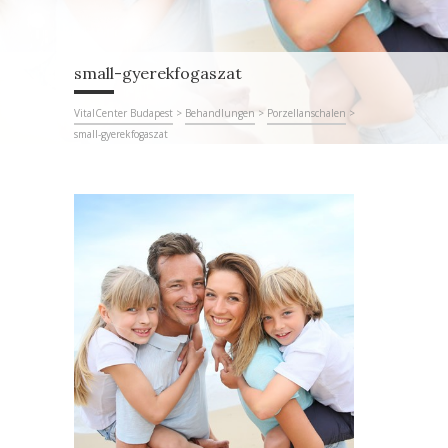
small-gyerekfogaszat
VitalCenter Budapest
>
Behandlungen
>
Porzellanschalen
>
small-gyerekfogaszat