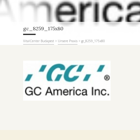
gc_8259_175x80
VitalCenter Budapest
>
Unsere Praxis
>
gc_8259_175x80