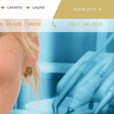
GARANTIE
GALERIE
BUCHE JETZT
+36 1 340 4518
AL URLAUB
PREISE